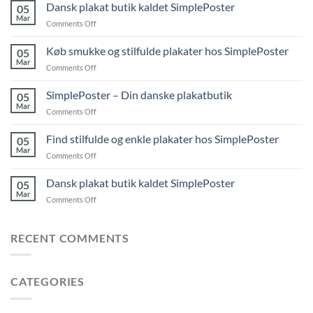
Dansk plakat butik kaldet SimplePoster
05
Mar
on
Comments Off
Dansk
plakat
Køb smukke og stilfulde plakater hos SimplePoster
05
butik
Mar
on
Comments Off
kaldet
Køb
SimplePoster
smukke
SimplePoster – Din danske plakatbutik
05
og
Mar
on
Comments Off
stilfulde
SimplePoster
plakater
–
Find stilfulde og enkle plakater hos SimplePoster
hos
05
Din
Mar
SimplePoster
on
Comments Off
danske
Find
plakatbutik
stilfulde
Dansk plakat butik kaldet SimplePoster
05
og
Mar
on
Comments Off
enkle
Dansk
plakater
plakat
hos
butik
RECENT COMMENTS
SimplePoster
kaldet
SimplePoster
CATEGORIES