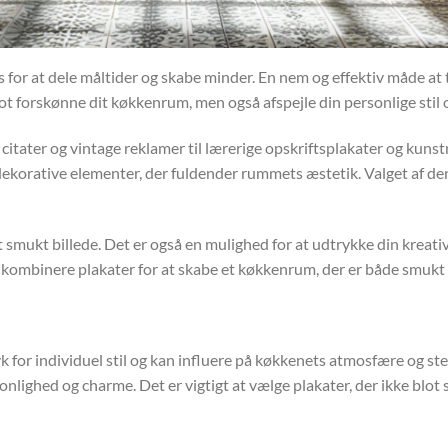
 for at dele måltider og skabe minder. En nem og effektiv måde at 
t forskønne dit køkkenrum, men også afspejle din personlige stil og
citater og vintage reklamer til lærerige opskriftsplakater og kunst
orative elementer, der fuldender rummets æstetik. Valget af den 
 smukt billede. Det er også en mulighed for at udtrykke din kreati
 kombinere plakater for at skabe et køkkenrum, der er både smukt 
 for individuel stil og kan influere på køkkenets atmosfære og st
personlighed og charme. Det er vigtigt at vælge plakater, der ikke 