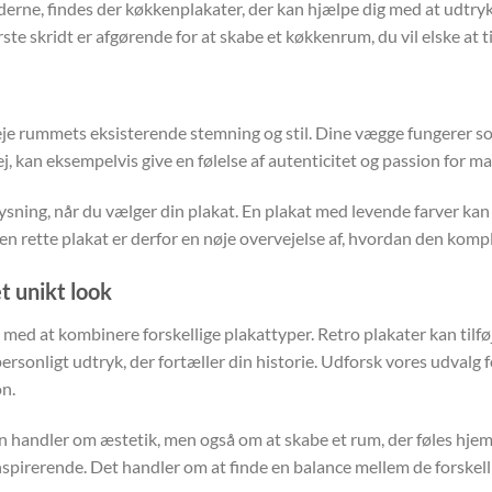
derne, findes der køkkenplakater, der kan hjælpe dig med at udtrykk
ste skridt er afgørende for at skabe et køkkenrum, du vil elske at til
eje rummets eksisterende stemning og stil. Dine vægge fungerer s
ej, kan eksempelvis give en følelse af autenticitet og passion for m
sning, når du vælger din plakat. En plakat med levende farver kan 
 den rette plakat er derfor en nøje overvejelse af, hvordan den ko
t unikt look
med at kombinere forskellige plakattyper. Retro plakater kan tilfø
rsonligt udtryk, der fortæller din historie. Udforsk vores udvalg f
on.
un handler om æstetik, men også om at skabe et rum, der føles hjeml
spirerende. Det handler om at finde en balance mellem de forskell