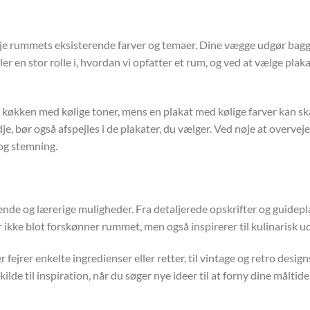
veje rummets eksisterende farver og temaer. Dine vægge udgør baggru
er en stor rolle i, hvordan vi opfatter et rum, og ved at vælge pla
køkken med kølige toner, mens en plakat med kølige farver kan skabe 
e, bør også afspejles i de plakater, du vælger. Ved nøje at overveje 
og stemning.
ende og lærerige muligheder. Fra detaljerede opskrifter og guidepla
er ikke blot forskønner rummet, men også inspirerer til kulinarisk u
fejrer enkelte ingredienser eller retter, til vintage og retro design
 til inspiration, når du søger nye ideer til at forny dine måltider