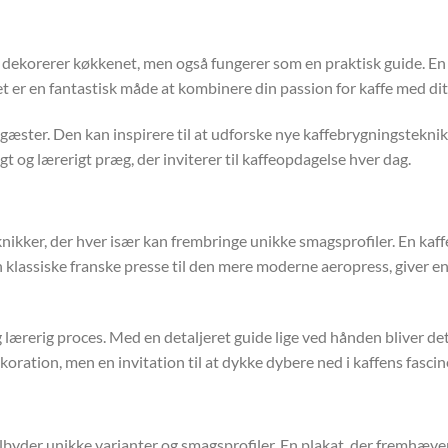
t dekorerer køkkenet, men også fungerer som en praktisk guide. En 
t er en fantastisk måde at kombinere din passion for kaffe med di
 gæster. Den kan inspirere til at udforske nye kaffebrygningstekni
gt og lærerigt præg, der inviterer til kaffeopdagelse hver dag.
kker, der hver især kan frembringe unikke smagsprofiler. En kaffep
n klassiske franske presse til den mere moderne aeropress, giver 
rerig proces. Med en detaljeret guide lige ved hånden bliver det
koration, men en invitation til at dykke dybere ned i kaffens fasci
tilbyder unikke varianter og smagsprofiler. En plakat, der fremhæve