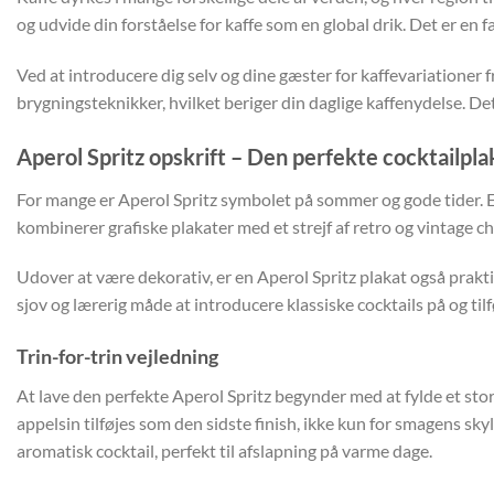
og udvide din forståelse for kaffe som en global drik. Det er en
Ved at introducere dig selv og dine gæster for kaffevariationer f
brygningsteknikker, hvilket beriger din daglige kaffenydelse. 
Aperol Spritz opskrift – Den perfekte cocktailpla
For mange er Aperol Spritz symbolet på sommer og gode tider. E
kombinerer grafiske plakater med et strejf af retro og vintage c
Udover at være dekorativ, er en Aperol Spritz plakat også prakti
sjov og lærerig måde at introducere klassiske cocktails på og tilfø
Trin-for-trin vejledning
At lave den perfekte Aperol Spritz begynder med at fylde et stort
appelsin tilføjes som den sidste finish, ikke kun for smagens sk
aromatisk cocktail, perfekt til afslapning på varme dage.