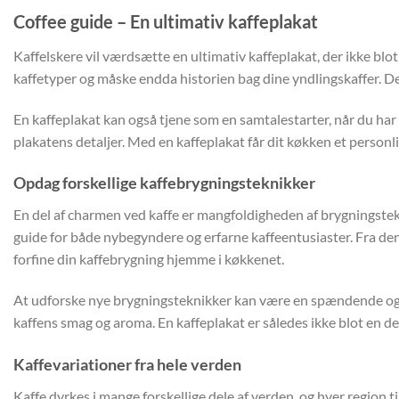
Coffee guide – En ultimativ kaffeplakat
Kaffelskere vil værdsætte en ultimativ kaffeplakat, der ikke blo
kaffetyper og måske endda historien bag dine yndlingskaffer. De
En kaffeplakat kan også tjene som en samtalestarter, når du har
plakatens detaljer. Med en kaffeplakat får dit køkken et personli
Opdag forskellige kaffebrygningsteknikker
En del af charmen ved kaffe er mangfoldigheden af brygningstekni
guide for både nybegyndere og erfarne kaffeentusiaster. Fra de
forfine din kaffebrygning hjemme i køkkenet.
At udforske nye brygningsteknikker kan være en spændende og læ
kaffens smag og aroma. En kaffeplakat er således ikke blot en de
Kaffevariationer fra hele verden
Kaffe dyrkes i mange forskellige dele af verden, og hver region 