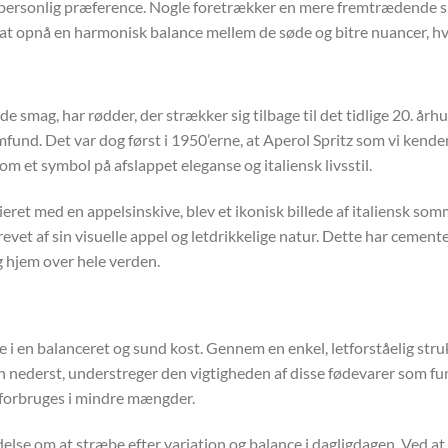
r personlig præference. Nogle foretrækker en mere fremtrædende s
z at opnå en harmonisk balance mellem de søde og bitre nuancer, hvi
e smag, har rødder, der strækker sig tilbage til det tidlige 20. århu
amfund. Det var dog først i 1950’erne, at Aperol Spritz som vi kend
om et symbol på afslappet eleganse og italiensk livsstil.
et med en appelsinskive, blev et ikonisk billede af italiensk somme
vet af sin visuelle appel og letdrikkelige natur. Dette har cement
 og hjem over hele verden.
 i en balanceret og sund kost. Gennem en enkel, letforståelig str
rn nederst, understreger den vigtigheden af disse fødevarer som f
r forbruges i mindre mængder.
else om at stræbe efter variation og balance i dagligdagen. Ved a