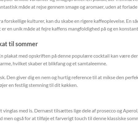
 fantastisk måde at rejse gennem smage og aromaer, uden at forlade
ra forskellige kulturer, kan du skabe en rigere kaffeoplevelse. En s
Det er en unik måde at fejre kaffens mangfoldighed på og en konst
kat til sommer
n plakat med opskriften på denne populære cocktail kan være den p
harme, hvilket skaber et blikfang og et samtaleemne.
sk. Den giver dig en nem og hurtig reference til at mikse den perf
jer en festlig stemning til dit køkken.
 vinglas med is. Dernæst tilsættes lige dele af prosecco og Aperol, e
yld men også for at tilføje et farverigt touch til denne klassiske 