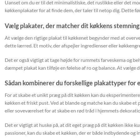
Uanset om du er til det minimalistiske, det rustikke eller det mo
køkkenplakater for at finde dem, der taler til netop dig. Dette før
Vælg plakater, der matcher dit køkkens stemning
At vælge den rigtige plakat til køkkenet begynder med at overv
dette lærred. Et motiv, der afspejler ingredienser eller køkkengr
Det er også vigtigt at tage højde for rummets farveskema og bely
dæmpet plakat kan tilføje en følelse af ro og balance. At vælge
Sådan kombinerer du forskellige plakattyper for e
For at skabe et unikt præg på dit køkken kan du eksperimentere 
køkken et friskt pust. Ved at blande og matche kan du skabe et pe
eller soveværelset for at skabe en rød tråd i hjemmets dekorati
Det er vigtigt at huske på, at dit eget præg på dit køkken ikke k
passioner, kan du skabe et køkken, der er både indbydende og in