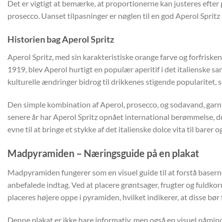
Det er vigtigt at bemærke, at proportionerne kan justeres efte
prosecco. Uanset tilpasninger er nøglen til en god Aperol Sprit
Historien bag Aperol Spritz
Aperol Spritz, med sin karakteristiske orange farve og forfriskend
1919, blev Aperol hurtigt en populær aperitif i det italienske s
kulturelle ændringer bidrog til drikkenes stigende popularitet, s
Den simple kombination af Aperol, prosecco, og sodavand, garnier
senere år har Aperol Spritz opnået international berømmelse, dre
evne til at bringe et stykke af det italienske dolce vita til barer
Madpyramiden – Næringsguide på en plakat
Madpyramiden fungerer som en visuel guide til at forstå baserne
anbefalede indtag. Ved at placere grøntsager, frugter og fuldko
placeres højere oppe i pyramiden, hvilket indikerer, at disse bø
Denne plakat er ikke bare informativ, men også en visuel påmind