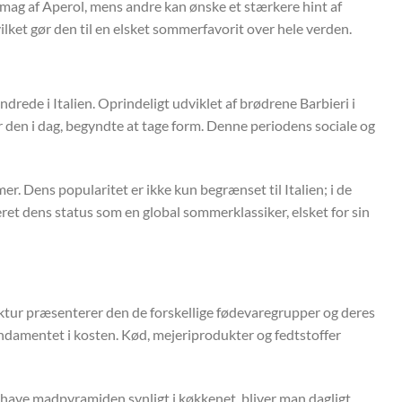
mag af Aperol, mens andre kan ønske et stærkere hint af
lket gør den til en elsket sommerfavorit over hele verden.
ndrede i Italien. Oprindeligt udviklet af brødrene Barbieri i
er den i dag, begyndte at tage form. Denne periodens sociale og
r. Dens popularitet er ikke kun begrænset til Italien; i de
eret dens status som en global sommerklassiker, elsket for sin
uktur præsenterer den de forskellige fødevaregrupper og deres
undamentet i kosten. Kød, mejeriprodukter og fedtstoffer
t have madpyramiden synligt i køkkenet, bliver man dagligt