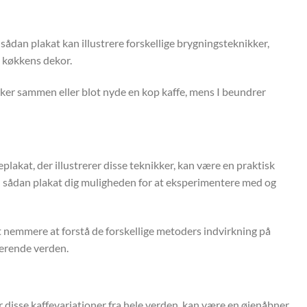
sådan plakat kan illustrere forskellige brygningsteknikker,
t køkkens dekor.
kker sammen eller blot nyde en kop kaffe, mens I beundrer
lakat, der illustrerer disse teknikker, kan være en praktisk
en sådan plakat dig muligheden for at eksperimentere med og
 nemmere at forstå de forskellige metoders indvirkning på
nerende verden.
r disse kaffevariationer fra hele verden, kan være en øjenåbner