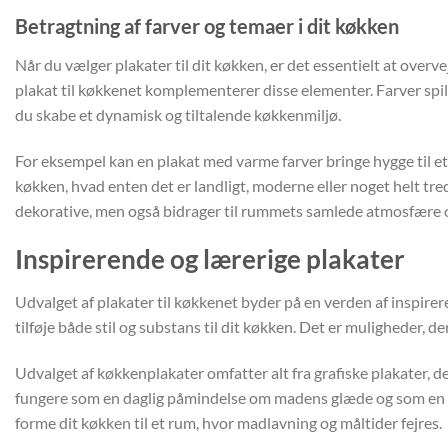
Betragtning af farver og temaer i dit køkken
Når du vælger plakater til dit køkken, er det essentielt at over
plakat til køkkenet komplementerer disse elementer. Farver spill
du skabe et dynamisk og tiltalende køkkenmiljø.
For eksempel kan en plakat med varme farver bringe hygge til et 
køkken, hvad enten det er landligt, moderne eller noget helt tredj
dekorative, men også bidrager til rummets samlede atmosfære 
Inspirerende og lærerige plakater
Udvalget af plakater til køkkenet byder på en verden af inspirer
tilføje både stil og substans til dit køkken. Det er muligheder, d
Udvalget af køkkenplakater omfatter alt fra grafiske plakater, der 
fungere som en daglig påmindelse om madens glæde og som en kilde
forme dit køkken til et rum, hvor madlavning og måltider fejres.